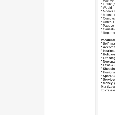
* Past Per
* Future (
* Would
* Modals o
* Modals 
* Compara
* Unreal 
* Passive
* Causati
* Report
Vocabula
* Self-i
* Accomm
* Injurie
* Holiday
* Life st
* Newspa
* Laws &
* Shoppin
* Illusion
* Sport. 
* Service
* Money. 
Мы будем
Контактн