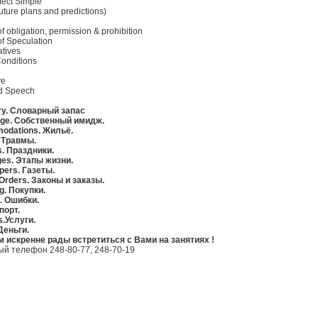
fect Simple
future plans and predictions)
f obligation, permission & prohibition
of Speculation
tives
Conditions
ve
ed Speech
ry. Словарный запас
mage. Собственный имидж.
odations. Жильё.
s. Травмы.
s. Праздники.
ages. Этапы жизни.
pers. Газеты.
 Orders. Законы и заказы.
g. Покупки.
s. Ошибки.
Спорт.
s.Услуги.
Деньги.
 искренне рады встретиться с Вами на занятиях !
ый телефон 248-80-77, 248-70-19