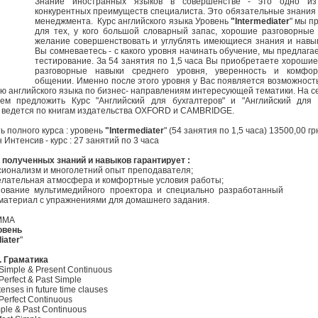
Знание иностранных языков в совершенстве - это одно из
конкурентных преимуществ специалиста. Это обязательные знания 
менеджмента. Курс английского языка Уровень
"Intermediater
" мы п
для тех, у кого большой словарный запас, хорошие разговорные
желание совершенствовать и углублять имеющиеся знания и нав
Вы сомневаетесь - с какого уровня начинать обучение, мы предлага
тестирование. За 54 занятия по 1,5 часа Вы приобретаете хорошие
разговорные навыки среднего уровня, уверенность и комфор
общении. Именно после этого уровня у Вас появляется возможност
ию английского языка по бизнес- направлениям интересующей тематики. На с
м предложить Курс "Английский для бухгалтеров" и "Английский для 
 ведется по книгам издательства OXFORD и CAMBRIDGE.
ь полного курса : уровень
"Intermediater
" (54 занятия по 1,5 часа) 13500,00 грн
Интенсив - курс : 27 занятий по 3 часа
 полученных знаний и навыков гарантирует :
сионализм и многолетний опыт преподавателя;
елательная атмосфера и комфортные условия работы;
зование мультимедийного проектора и специально разработанный
материал с упражнениями для домашнего задания.
ММА
ровень
iater
"
 Граматика
 Simple & Present Continuous
Perfect & Past Simple
tenses in future time clauses
 Perfect Continuous
mple & Past Continuous