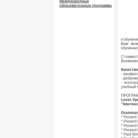
Международные
образовательные программы
к обучен
Вам може
обучение
Стоимост
Возможен 
Качество
- профес
- доброж
- исполь
учебный 
ПРОГРА
Level. У
"Intermed
Grammar.
* Present
* Present 
* Present 
* Present
* Past Si