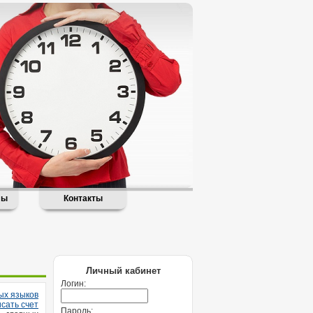
лы
Контакты
Личный кабинет
Логин:
ых языков
сать счет
Пароль: