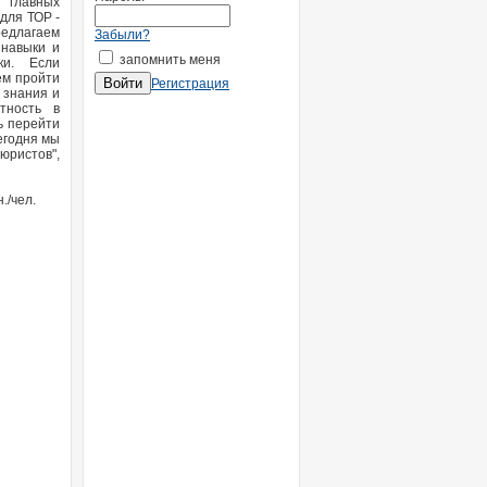
 главных
для ТОР -
редлагаем
Забыли?
 навыки и
запомнить меня
ыки. Если
ем пройти
Регистрация
 знания и
тность в
ь перейти
егодня мы
юристов",
./чел.