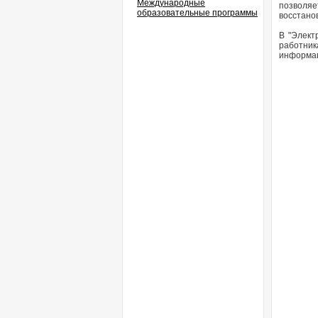
Международные
позволяе
образовательные программы
восстано
В "Элект
работни
информац